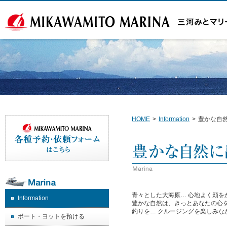
HOME
>
Information
>
豊かな自
青々とした大海原… 心地よく頬を
Information
豊かな自然は、きっとあなたの心
釣りを… クルージングを楽しみな
ボート・ヨットを預ける